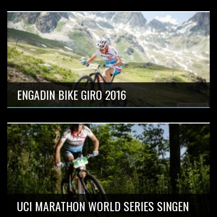
first uci S2 Stage race on snow ever!
Anzahl Bilder: 26
ENGADIN BIKE GIRO 2016
Anzahl Bilder: 3
UCI MARATHON WORLD SERIES SINGEN