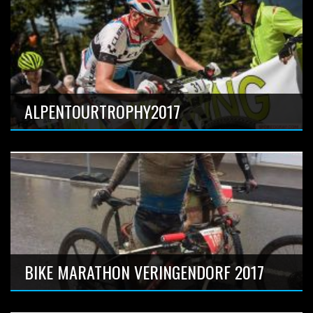
M3 Bike Marathon im wunderschönen Montafon.
130km 4500hm
Anzahl Bilder: 17
ALPENTOURTROPHY2017
Vaude Engadin BikeGiro, Uci S2 stagerace im Engandin
Anzahl Bilder: 26
BIKE MARATHON VERINGENDORF 2017