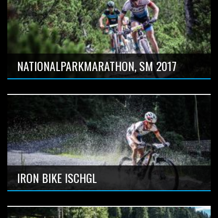
Sonne, Wärme, Velofahren :-)
Anzahl Bilder: 12
NATIONALPARKMARATHON, SM 2017
Saisonabschluss Garmin Bike Marathon Serie, Top10 :-)
Anzahl Bilder: 15
IRON BIKE ISCHGL